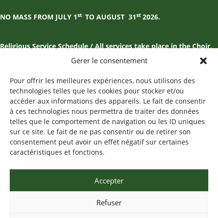
st
st
NO MASS FROM JULY 1
TO AUGUST
31
2026.
Religious Service Schedule / All services take place in the Choir,
on the 2nd floor of the monastery.
Gérer le consentement
Lauds
Pour offrir les meilleures expériences, nous utilisons des
Monday to Friday: 7:30 AM
technologies telles que les cookies pour stocker et/ou
Saturday: -
accéder aux informations des appareils. Le fait de consentir
Sunday: 8:45 AM
à ces technologies nous permettra de traiter des données
telles que le comportement de navigation ou les ID uniques
Mass
sur ce site. Le fait de ne pas consentir ou de retirer son
Monday to Friday: 8:00 AM
consentement peut avoir un effet négatif sur certaines
Saturday: -
caractéristiques et fonctions.
Sunday: 9:30 AM
Vespers
Accepter
Sunday: 5:00 PM
Refuser